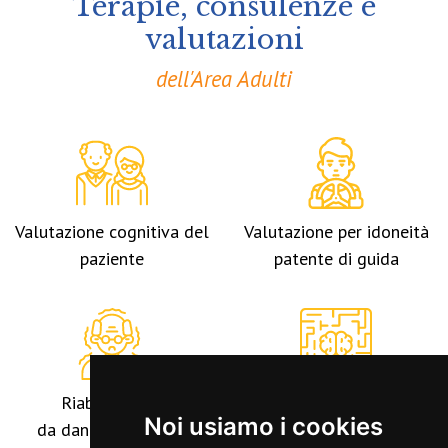
Terapie, consulenze e
valutazioni
dell'Area Adulti
Valutazione cognitiva del
Valutazione per idoneità
paziente
patente di guida
Riabilitazione
Potenziamento
Noi usiamo i cookies
da danni cerebrali
cognitivo
*
*