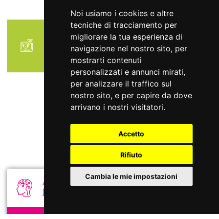
Noi usiamo i cookies e altre
tecniche di tracciamento per
migliorare la tua esperienza di
I Servizi contrassegnati con asterisco (*)
navigazione nel nostro sito, per
sono disponibili anche online
mostrarti contenuti
personalizzati e annunci mirati,
per analizzare il traffico sul
nostro sito, e per capire da dove
arrivano i nostri visitatori.
Altri
Accetto
Servizi
Rifiuto
Cambia le mie impostazioni
Area
Neuropsichiatrica