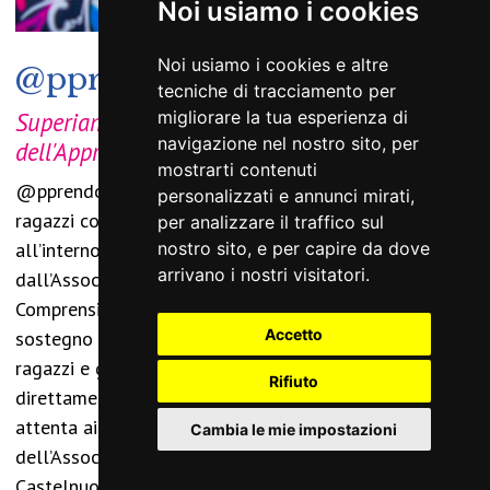
Noi usiamo i cookies
Noi usiamo i cookies e altre
@pprendolab
tecniche di tracciamento per
Superiamo i Disturbi Specifici
migliorare la tua esperienza di
navigazione nel nostro sito, per
dell'Apprendimento
mostrarti contenuti
@pprendoLAB il primo laboratorio specializzato per
personalizzati e annunci mirati,
ragazzi con DSA (Disturbi specifici dell’apprendimento)
per analizzare il traffico sul
all’interno della scuola. Un progetto pilota realizzato
nostro sito, e per capire da dove
arrivano i nostri visitatori.
dall’Associazione SerenaMente e dall’Istituto
Comprensivo Sandro Pertini di Asciano, grazie al
Accetto
sostegno del Rotary Club Siena Montaperti. Così i
ragazzi e gli insegnanti hanno potuto sperimentare
Rifiuto
direttamente una nuova didattica più inclusiva e più
attenta ai bisogni educativi speciali. Grazie al sostegno
Cambia le mie impostazioni
dell’Associazione Rotary Club Montaperti –
Castelnuovo Berardenga è stato finanziato il progetto